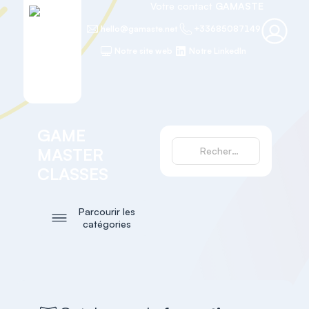
Votre contact
GAMASTE
hello@gamaste.net
+33685087149
Notre site web
Notre LinkedIn
GAME
MASTER
CLASSES
Parcourir les
catégories