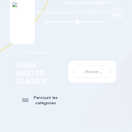
Votre contact
GAMASTE
hello@gamaste.net
+33685087149
Notre site web
Notre LinkedIn
Accueil
Production
GAME
MASTER
CLASSES
Parcourir les
catégories