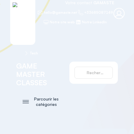
Votre contact
GAMASTE
hello@gamaste.net
+33685087149
Notre site web
Notre LinkedIn
Accueil
Tech
GAME
MASTER
CLASSES
Parcourir les
catégories