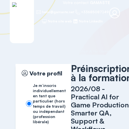
Votre contact
GAMASTE
hello@gamaste.net
+33685087149
Notre site web
Notre LinkedIn
Accueil
Production
Préinscriptio
Votre profil
à la formatio
Je m’inscris
2026/08 -
individuellement
Practical AI for
en tant que
particulier (hors
Game Production
temps de travail)
Smarter QA,
ou indépendant
(profession
Support &
libérale)