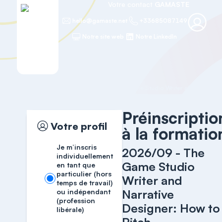
Votre contact
GAMASTE
hello@gamaste.net
+33685087149
Notre site web
Notre LinkedIn
Accueil
Design
Préinscriptio
Votre profil
à la formatio
Je m’inscris
2026/09 - The
individuellement
Game Studio
en tant que
particulier (hors
Writer and
temps de travail)
Narrative
ou indépendant
(profession
Designer: How to
libérale)