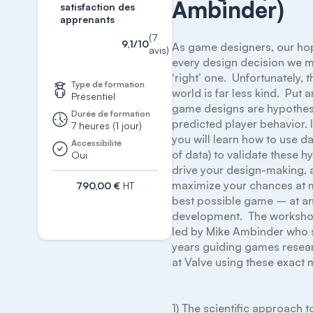
Ambinder)
satisfaction des
apprenants
(7
9,1/10
As game designers, our hope
avis)
every design decision we ma
‘right’ one.  Unfortunately, th
Type de formation
world is far less kind.  Put 
Présentiel
game designs are hypothes
Durée de formation
predicted player behavior. In
7 heures (1 jour)
you will learn how to use dat
Accessibilité
of data) to validate these h
Oui
drive your design-making, 
maximize your chances at m
790,00 €
HT
best possible game – at any
S'inscrire
development.  The workshop
led by Mike Ambinder who s
years guiding games researc
at Valve using these exact 
1) The scientific approach 