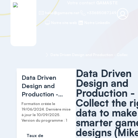
Votre contact
GAMASTE
hello@gamaste.net
+33685087149
Notre site web
Notre LinkedIn
Accueil
Design
Data Driven
Data Driven
Design and
Design and
Production -
Production -
Collect the r
Collect the right
Formation créée le
data to make
data to make
19/06/2024. Dernière mise
à jour le 10/09/2025.
smarter game
smarter gam
Version du programme : 1
designs (Mike
designs (Mik
Ambinder)
Taux de