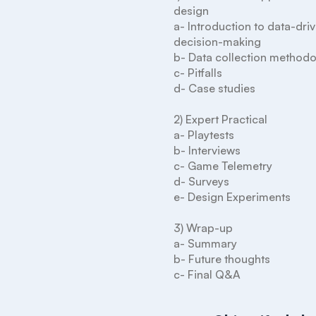
design

a- Introduction to data-driv
decision-making

b- Data collection methodo
c- Pitfalls

d- Case studies

2) Expert Practical 

a- Playtests

b- Interviews

c- Game Telemetry

d- Surveys

e- Design Experiments

3) Wrap-up

a- Summary

b- Future thoughts

c- Final Q&A