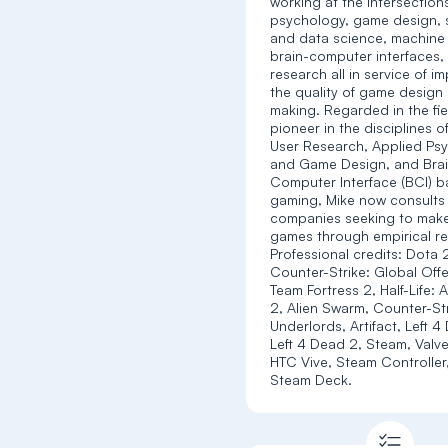
working at the intersection
psychology, game design, s
and data science, machine 
brain-computer interfaces,
research all in service of i
the quality of game design
making. Regarded in the fie
pioneer in the disciplines 
User Research, Applied Ps
and Game Design, and Bra
Computer Interface (BCI) 
gaming, Mike now consults
companies seeking to make
games through empirical r
Professional credits: Dota 
Counter-Strike: Global Offe
Team Fortress 2, Half-Life: A
2, Alien Swarm, Counter-Str
Underlords, Artifact, Left 4
Left 4 Dead 2, Steam, Valve
HTC Vive, Steam Controller
Steam Deck.