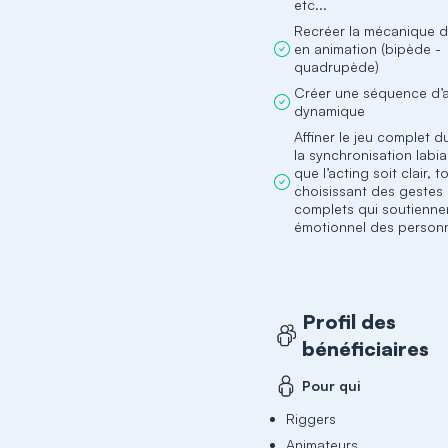
etc...
Recréer la mécanique 
en animation (bipède -
quadrupède)
Créer une séquence d’
dynamique
Affiner le jeu complet d
la synchronisation labi
que l’acting soit clair, t
choisissant des gestes
complets qui soutiennen
émotionnel des person
Profil des
bénéficiaires
Pour qui
Riggers
Animateurs