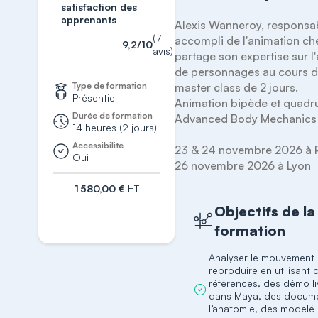
satisfaction des
apprenants
Alexis Wanneroy, responsab
(7
accompli de l'animation che
9,2/10
avis)
partage son expertise sur l'
de personnages au cours de
Type de formation
master class de 2 jours.

Présentiel
Animation bipède et quadru
Durée de formation
Advanced Body Mechanics -
14 heures (2 jours)
Accessibilité
23 & 24 novembre 2026 à Pa
Oui
1 580,00 €
HT
Objectifs de la
S'inscrire
formation
Analyser le mouvement 
reproduire en utilisant 
références, des démo l
dans Maya, des docume
l’anatomie, des modelé